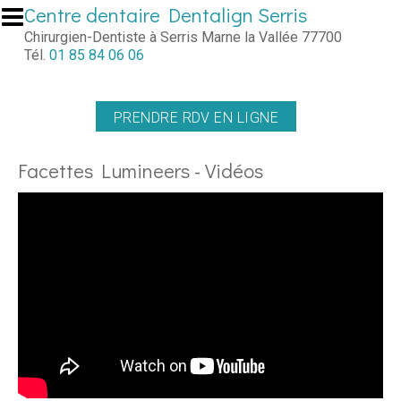
Aller au contenu principal
Centre dentaire Dentalign Serris
Chirurgien-Dentiste à Serris Marne la Vallée 77700
Tél.
01 85 84 06 06
PRENDRE RDV EN LIGNE
Facettes Lumineers - Vidéos